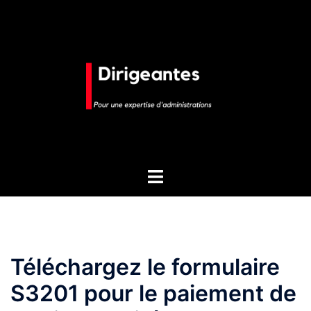
Aller
au
contenu
Ouvrir/fermer
le
menu
Téléchargez le formulaire
S3201 pour le paiement de