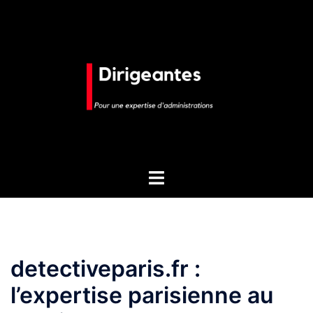
Aller
au
contenu
Ouvrir/fermer
le
menu
detectiveparis.fr :
l’expertise parisienne au