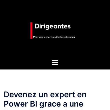
Aller
au
contenu
Ouvrir/fermer
le
menu
Devenez un expert en
Power BI grace a une