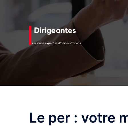
Aller
au
contenu
Le per : votre m